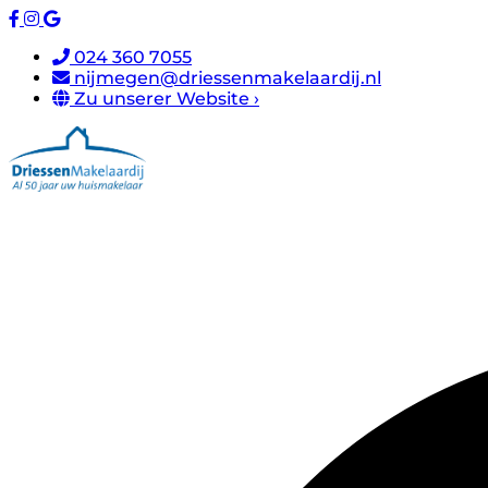
024 360 7055
nijmegen@driessenmakelaardij.nl
Zu unserer Website ›