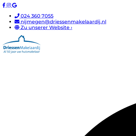
024 360 7055
nijmegen@driessenmakelaardij.nl
Zu unserer Website ›