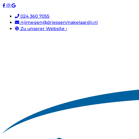
024 360 7055
nijmegen@driessenmakelaardij.nl
Zu unserer Website ›